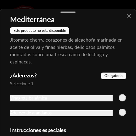
Mediterránea
Este producto no esta disponible
Jitomate cherry, corazones de alcachofa marinada en
aceite de oliva y finas hierbas, deliciosos palmitos
Conócenos
montados sobre una fresca cama de lechuga y
espinacas.
Zona de Delivery
Términos y condiciones
¿Aderezos?
Obligatorio
Política de privacidad
Seleccione 1
Redes sociales
Vinagreta balsámica
Instagram
Aderezo de arándanos
Facebook
Instrucciones especiales
Mi cuenta