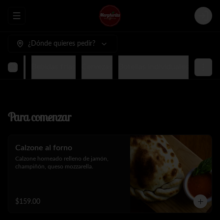
Abrir menu de navegación
Login
¿Dónde quieres pedir?
terminar
Bebidas frías
Cervezas
Botellas individuales
Para comenzar
Calzone al forno
Calzone horneado relleno de jamón, 
champiñón, queso mozzarella.
$159.00