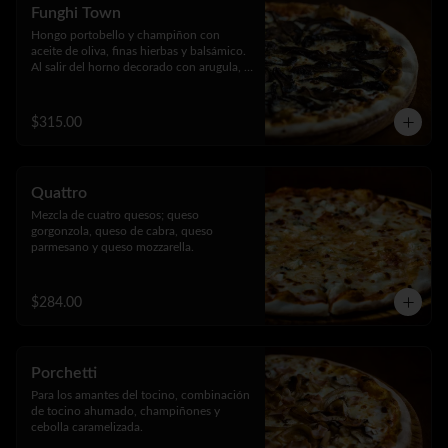
Funghi Town
Hongo portobello y champiñon con 
aceite de oliva, finas hierbas y balsámico. 
Al salir del horno decorado con arugula, 
jamon serrano, parmesano rayado y 
reducción de vinagre balsámico.
$315.00
Quattro
Mezcla de cuatro quesos; queso 
gorgonzola, queso de cabra, queso 
parmesano y queso mozzarella.
$284.00
Porchetti
Para los amantes del tocino, combinación 
de tocino ahumado, champiñones y 
cebolla caramelizada.