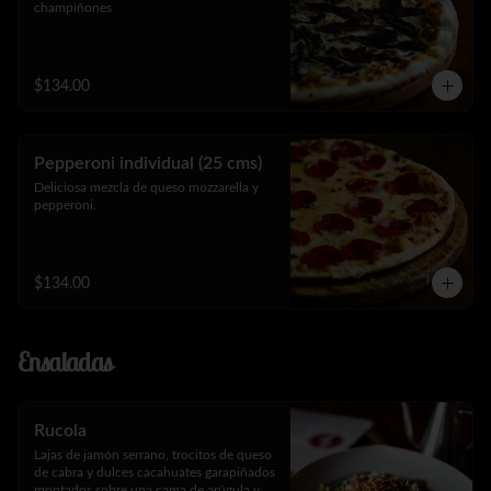
champiñones
$134.00
Pepperoni individual (25 cms)
Deliciosa mezcla de queso mozzarella y 
pepperoni.
$134.00
Ensaladas
Rucola
Lajas de jamón serrano, trocitos de queso 
de cabra y dulces cacahuates garapiñados 
montados sobre una cama de arúgula y 