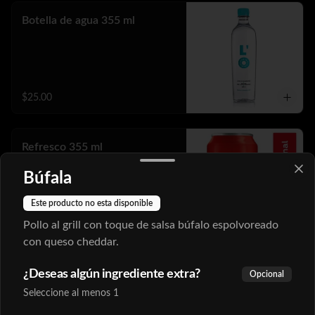
Botella de agua 355 ml
$25.00
Refresco 355 ml
Búfala
Este producto no esta disponible
$35.00
Pollo al grill con toque de salsa búfalo espolvoreado
con queso cheddar.
Soda italiana 355 ml.
¿Deseas algún ingrediente extra?
Opcional
Seleccione al menos 1