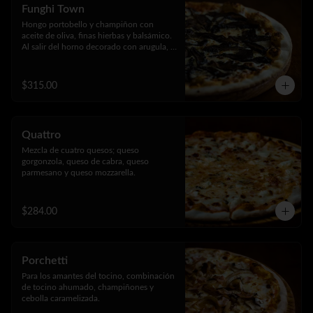
Funghi Town
Hongo portobello y champiñon con 
aceite de oliva, finas hierbas y balsámico. 
Al salir del horno decorado con arugula, 
jamon serrano, parmesano rayado y 
reducción de vinagre balsámico.
$315.00
Quattro
Mezcla de cuatro quesos; queso 
gorgonzola, queso de cabra, queso 
parmesano y queso mozzarella.
$284.00
Porchetti
Para los amantes del tocino, combinación 
de tocino ahumado, champiñones y 
cebolla caramelizada.