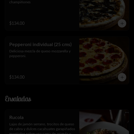
champiñones
$134.00
Pepperoni individual (25 cms)
Deliciosa mezcla de queso mozzarella y 
pepperoni.
$134.00
Ensaladas
Rucola
Lajas de jamón serrano, trocitos de queso 
de cabra y dulces cacahuates garapiñados 
montados sobre una cama de arúgula y 