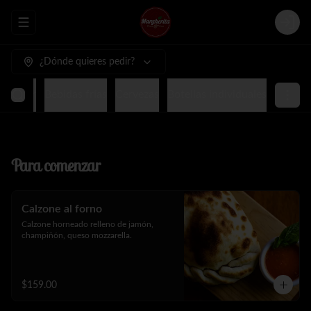
Abrir menu de navegación
Login
¿Dónde quieres pedir?
terminar
Bebidas frías
Cervezas
Botellas individuales
Para comenzar
Calzone al forno
Calzone horneado relleno de jamón, 
champiñón, queso mozzarella.
$159.00