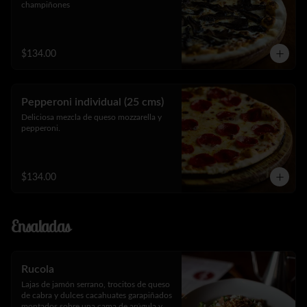
champiñones
$134.00
Pepperoni individual (25 cms)
Deliciosa mezcla de queso mozzarella y 
pepperoni.
$134.00
Ensaladas
Rucola
Lajas de jamón serrano, trocitos de queso 
de cabra y dulces cacahuates garapiñados 
montados sobre una cama de arúgula y 