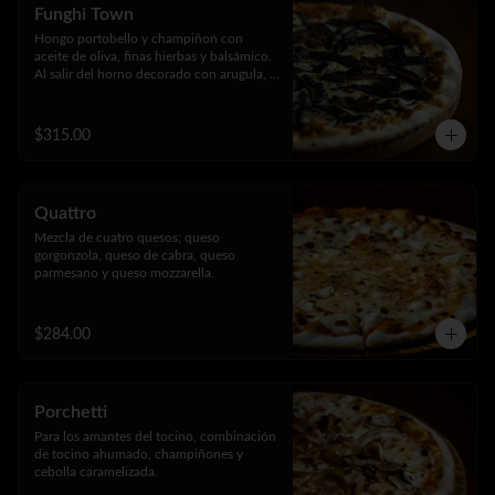
Funghi Town
Hongo portobello y champiñon con 
aceite de oliva, finas hierbas y balsámico. 
Al salir del horno decorado con arugula, 
jamon serrano, parmesano rayado y 
reducción de vinagre balsámico.
$315.00
Quattro
Mezcla de cuatro quesos; queso 
gorgonzola, queso de cabra, queso 
parmesano y queso mozzarella.
$284.00
Porchetti
Para los amantes del tocino, combinación 
de tocino ahumado, champiñones y 
cebolla caramelizada.