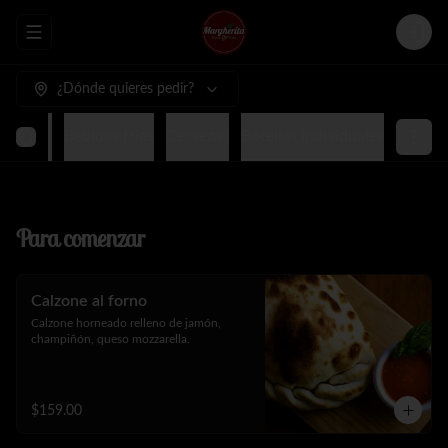
Abrir menu de navegación
Login
¿Dónde quieres pedir?
terminar
Bebidas frías
Cervezas
Botellas individuales
Para comenzar
Calzone al forno
Calzone horneado relleno de jamón, 
champiñón, queso mozzarella.
$159.00