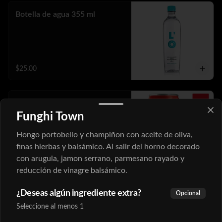
Botella de agua 355 ml
$25.00
Refresco 355 ml
Funghi Town
Hongo portobello y champiñon con aceite de oliva,
finas hierbas y balsámico. Al salir del horno decorado
$35.00
con arugula, jamon serrano, parmesano rayado y
reducción de vinagre balsámico.
Soda italiana 355 ml.
¿Deseas algún ingrediente extra?
Opcional
Seleccione al menos 1